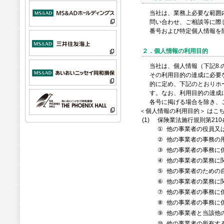
当社は、業務上必要な範囲
問い合わせ、ご相談等に際
番号および特定個人情報を
２．個人情報の利用目的
当社は、個人情報（下記8
その利用目的の達成に必要
的に定め、下記のとおりホ
す。なお、利用目的の達成
各号に掲げる場合を除き、
＜個人情報の利用目的＞ はこ
(1)
保険業法施行規則第21
①
他の事業者の役員又
②
他の事業者の事務の
③
他の事業者の事務に
④
他の事業者の業務に
⑤
他の事業者のための
⑥
他の事業者の業務に
⑦
他の事業者の事務に
⑧
他の事業者の事務に
⑨
他の事業者と当該他
⑩
他の事業者の所有す