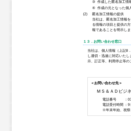
③
作成した匿名加工情
④
作成の元となった個
(2)
匿名加工情報の提供
当社は、匿名加工情報を
る情報の項目と提供の方
報であることを明示しま
１３．お問い合わせ窓口
当社は、個人情報（上記8
し適切・迅速に対応いたし
示、訂正等、利用停止等の
＜お問い合わせ先＞
ＭＳ＆ＡＤビジ
電話番号 ：03-5
電話受付時間 ：9:0
※年末年始、祝祭