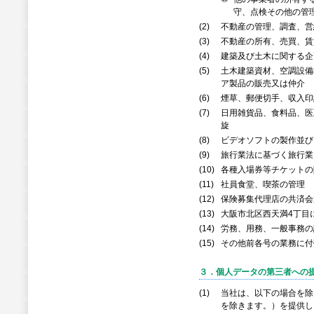
守、点検その他の管
(2)
不動産の管理、調査、営
(3)
不動産の所有、売買、賃
(4)
建築及び土木に関する企
(5)
土木建築資材、空調設備
ア製品の販売又は仲介
(6)
煙草、郵便切手、収入印
(7)
日用雑貨品、食料品、医
旋
(8)
ビデオソフトの製作並び
(9)
旅行業法に基づく旅行業
(10)
各種入場券等チケットの
(11)
社員食堂、喫茶の管理
(12)
保険募集代理店の共済会
(13)
大阪市北区西天満4丁目
(14)
労務、用務、一般事務の
(15)
その他前各号の業務に付
３．個人データの第三者への
(1)
当社は、以下の場合を除
を除きます。）を提供し