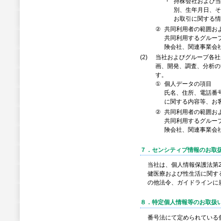
・
持株会社および当
別、生年月日、そ
お取引に関する情
②
共同利用者の範囲お
共同利用するグルー
険会社、関連事業会
(2)
当社およびグループ各社
画、開発、調査、分析の
す。
①
個人データの項目
氏名、住所、電話番
に関する内容等、お
②
共同利用者の範囲お
共同利用するグルー
険会社、関連事業会
７．センシティブ情報のお取
当社は、個人情報保護法第
健医療および性生活に関す
の他法令、ガイドラインに
８．特定個人情報等のお取扱
番号法にて定められている