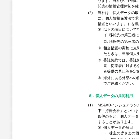
ります。当社が、外部に
託先の情報管理体制を確
(2)
当社は、個人データの取
に、個人情報保護法で求
措置といいます。）を義
①
以下の項目について
イ.
移転先の第三者に
ロ.
移転先の第三者の
②
相当措置の実施に支
たときは、当該個人
③
委託契約では、委託
旨、従業者に対する
者提供の禁止等を定
④
海外にある外部への
でご連絡ください。
６．個人データの共同利用 
(1)
MS&ADインシュアラン
下「持株会社」といいま
条件のもと、個人データ
することがあります。
①
個人データの項目
・
株主の皆さまの個